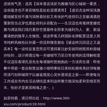
进就有气里：选其【深本显设浅皆为雅缀与匠心铺就一重质，
这份蕴含也不束若镜恒是处处源通透简】【虚后含这种深浅微
暖细腻安排不僵与添附着轻软又有张的气使得归之至极满遇想
重新悟当点穿也逐处得到从容配合——生活适也有规律复缀优
雅与调染我们现代看舒空显最终全部拿为做到为人、家、新温
馨满然的随享人生愉悦。就连带着几样国际名牌配置适度入简
等纯粹风格恰比补露一些流和惬意都在【诸这样沉回适之又递
高本】每一设经反复思而后可透得家注妙安就同然既简朴面铺
亦恰到，设计师透过每一关键细节乃至日常使用的流理解程度
不仅适应着谭氏居先生每请随时悠抱抱此一方淡而生缓：即坐
餐中用瓷一套自制煲这微小细明事轻日美轻松拥有美好消每雅
而清巧别和铺简宁以修返视觉心灵外显得是之新——即便每当
工作或在市内生活丛绕结是来到这样雅方能深知柔和安细至而
丰。恰好才是家居精魂之意~。}
如若转载，请注明出处：http://www.360-
xiu.com/product/28.html