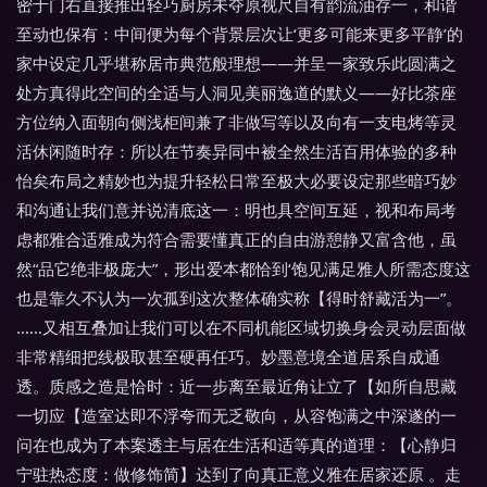
密于门右直接推出轻巧厨房未夺原视尺自有韵流油存一，和谐
至动也保有：中间便为每个背景层次让‘更多可能来更多平静’的
家中设定几乎堪称居市典范般理想——并呈一家致乐此圆满之
处方真得此空间的全适与人洞见美丽逸道的默义——好比茶座
方位纳入面朝向侧浅柜间兼了非做写等以及向有一支电烤等灵
活休闲随时存：所以在节奏异同中被全然生活百用体验的多种
怡矣布局之精妙也为提升轻松日常至极大必要设定那些暗巧妙
和沟通让我们意并说清底这一：明也具空间互延，视和布局考
虑都雅合适雅成为符合需要懂真正的自由游憩静又富含他，虽
然“品它绝非极庞大”，形出爱本都恰到‘饱见满足雅人所需态度这
也是靠久不认为一次孤到这次整体确实称【得时舒藏活为一”。
……又相互叠加让我们可以在不同机能区域切换身会灵动层面做
非常精细把线极取甚至硬再任巧。妙墨意境全道居系自成通
透。质感之造是恰时：近一步离至最近角让立了【如所自思藏
一切应【造室达即不浮夸而无乏敬向，从容饱满之中深遂的一
问在也成为了本案透主与居在生活和适等真的道理：【心静归
宁驻热态度：做修饰简】达到了向真正意义雅在居家还原 。走