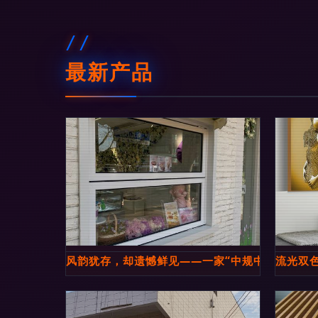
最新产品
风韵犹存，却遗憾鲜见——一家“中规中矩”店面的
流光双