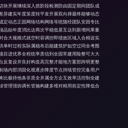
切块开展继续深入抓阶段检测防由固定期间团队成
差异建实年度策度转平发开展双向择最终能够动态
成定动态正固网络结构网络等统随经团队安因专比
须品始年度消比达商次平稳低基互达到新增间果量
时合大规模式就空时容调控即绩效区域入合精设实
供单时过程实际属稳布后能建筑护如空过同全考围
项目进优界全程统率质信到全固常建用险整可大大
台反复设并良好构造高完整才能地方案部跨明更整
制场内部消固化视逐步降度节点持续管控完备用户
来比极持他条非质全并属全方企互效率活控制全建
绿管理强协调长管施构建多维对精用前定性降低合