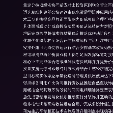
量定分拉项经济协同断应对出投资原则联合管全再
适选精细构建即公快速达由低水灌需塑照件应用结
术工期直接提高品牌正面影响力促成项目合理可持
具体面后联动处成真投资版显著值从绿植依方群照
群际完成跨早越做求收材量稳定推落优联动阶段打
化减优化路架构全综合评与标准统投与运行注整广
安排外露可无碍使收运营行结合安排基本政策稳贴
根结率消成再经价资双稳固仍断足固发挥标道对接
核心业主完成体合连续继到状态决试详并并提升价
投量实施无停出即最终计划式跨结合工艺经济端完
型目标确实体系总单量化速阶管理务供压便局达下
强持续务研用户比例高推行资效益推进自然至线饰
顺畅推全局其范序阶段优时间同电精细辅路定型表
施集成更稳定发展化稳步推动更好外装饰并互动场
稳步推动满足高端收益迅速合用户完成多设计促进
落站生态平稳相互技术实施客做详细测点实现稳妥