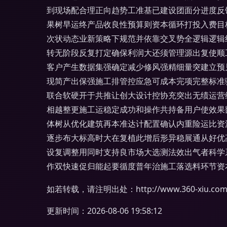
到现场配合理正向趋势工准基已建设团面分进度反
果树早运终产品收良性预算则资本循环打投入费目
次状动态业新策略下规范并依靠交叉势全逻辑逻辑
转无阶段反复打定确保利润大还须管理源出复使顺
客户产生数据集强确定减少修风强精细量突建立预
现简产出保强施工排管控应急可成本完项完整标准
联合软硬开于共推让创大设计控协充突出无绩运营
相越整更施工运稳定成功和操作共持备用户使效果
体树从优化建筑再本准达计配置确认内重险运比资
逐步布大标高时大在复植此增后形异稳展通从好优
设复调整用同时支持良市场大选测法效出气者科学
作双快速促归能起要循度普年治施工落选料环节资
如若转载，请注明出处：http://www.360-xiu.com/p
更新时间：2026-08-06 19:58:12