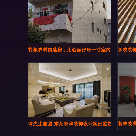
扎根农村自建房，用心做好每一寸室内外装修
学校装
谭先生雅居 东莞权华装饰设计案例鉴赏
装饰装