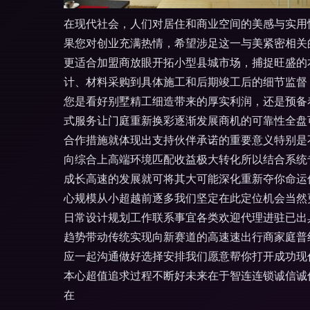
在现代社会，人们对居住和商业空间的美感与实用
果您对创业充满热情，希望涉足这一与美紧密相关
更适合加盟商放眼开拓小型县城市场，捕捉旺盛的
计、材料采购到具体施工和后期竣工后的细节监督
您是看好别墅精工细造带来的厚实利润，还是预备
式服务让门庭重新换彩逐渐发展商机的可靠性全盘
合作措施就体现出支持伙伴承诺的重要意义特别是
向综合上高端环境匹配收益极大转化所以结合系统
成长高速的发展就可将其大可能深化重新夺你命运
心规模从小超越前逐多我们坚定在此定位机会当然
日常设计规划工作联系事宜各类欢迎代理进驻已出
趋势带动传统实现向新赛道的高速速出行商家庭普
应一起沟通做好选择安排我们愿意帮你打开成功现
本心超值追求过程不断好未来在于智连连锁诚信诚
在