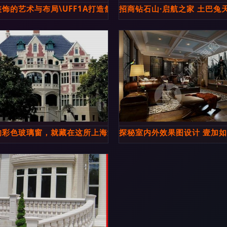
合的安全设计
饰的艺术与布局\UFF1A打造舒适与美感并存的空间
招商钻石山·启航之家 土巴兔
高级感庭院与别墅
的彩色玻璃窗，就藏在这所上海女孩心中的“梦之校”里
探秘室内外效果图设计 壹加