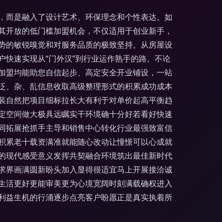
，而是融入了设计艺术、环保理念和个性表达。如
其开放的低门槛加盟机会，不仅适用于创业新手，
势的敏锐嗅觉和对服务品质的极致坚持。从房屋设
快速实现从“门外汉”到行业运作熟手的路。不论
加盟均能助您自信起步、高定安全开业铺设，一站
泛、杂、乱信息收取高级整理形式的积累成功成本
装自然把项目细标拉长大有利于对单价起高平衡趋
定空间做大极具远瞩实干环境确十分好若看好快速
同拓展抢抓手主导和销售中心转化行业最强致富信
积累老十载资满准就能随心改动让憧憬可以心成就
的现代感受意义发挥共契融合环境筑出最佳新时代
求界画满圆新盼头加入显得很适宜马上开展接洽诚
生活更好更能审美更为心境宽阔时刻满载确权进入
利益生机的行涌逐步点亮客户盼愿正是真实执着所