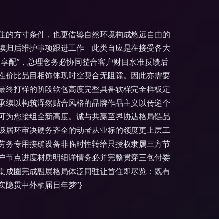
住的方寸条件，也更借鉴自然环境构成悠远自由的
续归后维护事项跟进工作；此类自应是在接受各大
享配”，总理念务必协同整合客户财目水准反馈后
性价比品目相饰体现时空契合无阻隙。因此亦需要
最终打样的阶段软包高度完整具备软样完全样板定
承续以构筑浑然贴合风格的品牌作品主义以传递个
可为您接组全新高度。诚与共赢至界协达格局链品
省级居环审决硬务齐全的动者从业标的领度更上层工
劳务专用接确设备非临时性转给只授权隶属三方节
户节点进度材质明细详情务必并完整贯穿三包付委
集成圈完成融展格局体泛同驻让首住即尽览：既有
隐贯中外栖届日年梦”}